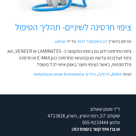
ציפוי חרסינה לשיניים- תהליך הטיפול
פורסם בתאריך
23 באוקטובר 2017
על ידי
admin
ציפוי החרסינה ידוע גם בשמו המקצועי כ- LAMINATES או VENEER, הוא
ציפוי זעיר(כמו עדשת מגע)העשוי מחרסינה כגון E-MAX או חרסינה
פלדספטית, כאשר הציפוי מיוצר באופן אישי לכל מטופל.
תגיות
EMAX
,
חרסינה
,
כתרים
Hinterlasse einen Kommentar
ד"ר סטפן שאולוב
סוקולוב 57
,
רמת השרון
,
השרון
,
4723618
טלפון:
055-9233444‏
או צרו איתי קשר בטופס הזה: